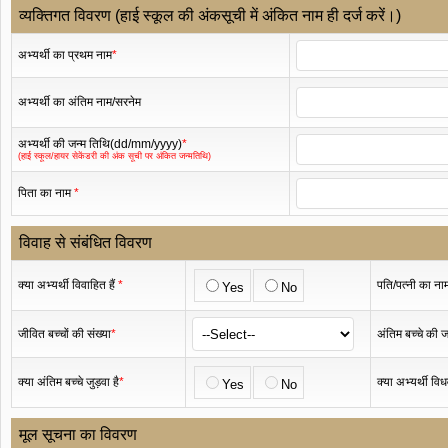
व्यक्तिगत विवरण (हाई स्‍कूल की अंकसूची में अंकित नाम ही दर्ज करें।)
अभ्यर्थी का प्रथम नाम
*
अभ्यर्थी का अंतिम नाम/सरनेम
अभ्यर्थी की जन्म तिथि(dd/mm/yyyy)
*
(हाई स्कूल/हायर सेकेंडरी की अंक सूची पर अंकित जन्मतिथि)
पिता का नाम
*
विवाह से संबंधित विवरण
क्या अभ्यर्थी विवाहित हैं
*
पति/पत्नी का ना
Yes
No
जीवित बच्चों की संख्या
*
अंतिम बच्चे की ज
क्या अंतिम बच्चे जुड़वा है
*
क्या अभ्यर्थी वि
Yes
No
मूल सूचना का विवरण