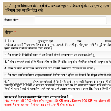
आयोग द्वारा विज्ञापन के संदर्भ में आवश्यक सूचनाएं केवल ई-मेल एवं एस.एम.एस.
परिणाम तक अपरिवर्तित रखे |
मोबाइल नंबर
*
घोषणा
*
1. मै
_ _ _ _ _ _ _ _ _
पुत्र/पुत्री श्री
_ _ _ _ _ _ _ _ _
उम्र
_ _ _ _ _ _ _ _ _
निवा
उपरोक्त जानकारी मेरे ज्ञान एवं विश्वास के अनुसार सत्य है, मैंने उसमें कुछ भी छुपाया नहीं है। मुझे यह सं
प्राप्त समस्त लाभों को भी वापस किया जाएगा।
2. मैंने आयोग के निर्देशों को ध्यान से पढ़ लिया है और मैं उसके पालन का वचन देता/देती हूं|
3. मैं घोषणा करता/ करती हूं कि मैं इस परीक्षा के लिए निर्धारित आयु सीमा शैक्षणिक अर्हताओं, अनुभव आदि 
4. चयन के किसी भी स्तर पर अपात्र पाये जाने पर मेरी अ‍भ्‍यर्थिता निरस्‍त की जा सकेगी।
5. मैंने अपने कार्यालय/विभाग प्रमुख/अध्यक्ष को लिखित रूप में सूचित कर दिया है कि, मैं इस परीक्षा में
6. मैं
_ _ _ _ _ _ _ _ _
घोषणा करता/करती हूँ कि मैं यदि आयोग द्वारा जारी विज्ञापन के अनुक्रम में
चयन एवं नियुक्ति के किसी भी स्तर पर आयोग के संज्ञान में आने पर मेरी उम्मीदवारी निरस्त किए जाने तथा 
किसी भी चरण में कोई भी दस्तावेज मांगने जाने पर उन्हें उपलब्ध कराना होगा। इसके लिए मेरे द्वारा किसी
क्या अभ्यर्थी ने अपना हस्ताक्षर उचित स्थान पर संलग्न किया है
नोट: हस्ताक्षर की JPG स्कैन कॉपी न्यूनतम 10 KB तथा अधिकतम 100 KB तक संलग्न की
सकती है। फाइल नाम मे केवल अक्षर एवं अंक ही होना चाहिए।