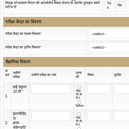
पिछड़ा वर्ग कल्याण विभाग की अंतर्जातीय विवाह योजना के अंतर्गत पुरस्कृत सवर्ण
Ye
No
पार्टनर है
*
s
परीक्षा केंद्र का विवरण
परीक्षा केंद्र का प्रथम विकल्प
*
परीक्षा केंद्र का तृतीय विकल्प
*
शैक्षणिक विवरण
स.
उत्तीर्ण
प्रणा
क्रं
उत्तीर्ण परीक्षा का नाम
विषय
पूर्णांक
परीक्षा
ली
.
हाई स्कूल/
10 वीं
*
ग्रेड/
सी.जी.
1.
पी.ए.
डिवीज़न
इंटरमीडिए
ट/
ग्रेड/
सी.जी.
2.
हायर
पी.ए.
सेकेण्डरी/